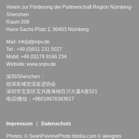
Verein zur Förderung der Partnerschaft Region Nürnberg-
Shenzhen
Raum 208
Hans-Sachs-Platz 2, 90403 Nürnberg
Mail:
info[at]snpv.de
Tel.: +49 (0)911 231 5027
Mobil: +49 (0)179 9166 234
Website:
www.snpv.de
深圳/Shenzhen：
纽深友城交流促进协会
深圳市宝安区宝兴路海纳百川大厦A座521
电话/微信：+86018676363617
Impressum
|
Datenschutz
Photos: © SeanPavonePhoto
fotolia.com
© alexgres