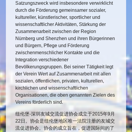
Satzungszweck wird insbesondere verwirklicht
durch die Förderung gemeinsamer sozialer,
kultureller, künstlerischer, sportlicher und
wissenschaftlicher Aktivitäten, Stärkung der
Zusammenarbeit zwischen der Region
Nürnberg und Shenzhen und ihren Bürgerinnen
und Bürgern, Pflege und Förderung
zwischenmenschlicher Kontakte und die
Integration verschiedener
Bevölkerungsgruppen. Bei seiner Tätigkeit legt
der Verein Wert auf Zusammenarbeit mit allen
sozialen, öffentlichen, privaten, kulturellen,
kirchlichen und wissenschaftlichen
Organisationen, die oben genannten Zielen des
Vereins förderlich sind.
纽伦堡-深圳友城交流促进协会成立于2015年9月
22日。协会是纽伦堡地区唯一法院注册的友城交
流促进协会。协会的成立旨在，促进国际间的了